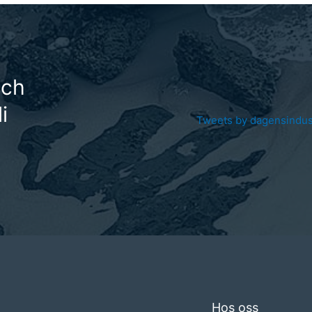
och
i
Tweets by dagensindus
Hos oss