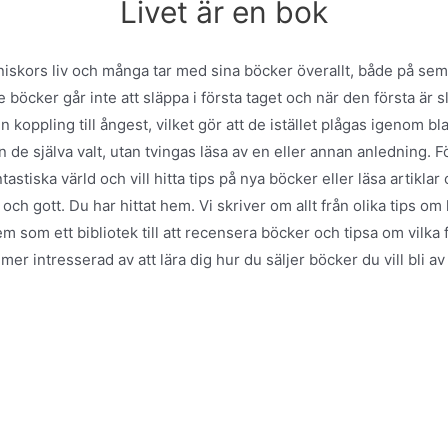
Livet är en bok
iskors liv och många tar med sina böcker överallt, både på seme
 böcker går inte att släppa i första taget och när den första är s
koppling till ångest, vilket gör att de istället plågas igenom bl
 de själva valt, utan tvingas läsa av en eller annan anledning. F
tastiska värld och vill hitta tips på nya böcker eller läsa artikla
ch gott. Du har hittat hem. Vi skriver om allt från olika tips o
m som ett bibliotek till att recensera böcker och tipsa om vilka 
 mer intresserad av att lära dig hur du säljer böcker du vill bli
.