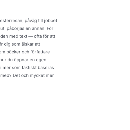
sterresan, påväg till jobbet
lut, påbörjas en annan. För
aden med text — ofta för att
ör dig som älskar att
r om böcker och författare
m hur du öppnar en egen
filmer som faktiskt baseras
 av med? Det och mycket mer