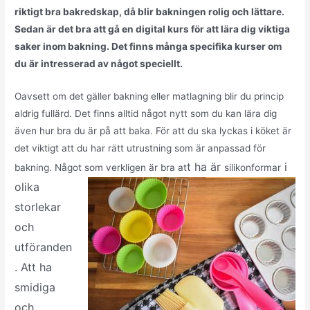
riktigt bra bakredskap, då blir bakningen rolig och lättare.
Sedan är det bra att gå en digital kurs för att lära dig viktiga
saker inom bakning. Det finns många specifika kurser om
du är intresserad av något speciellt.
Oavsett om det gäller bakning eller matlagning blir du princip
aldrig fullärd. Det finns alltid något nytt som du kan lära dig
även hur bra du är på att baka. För att du ska lyckas i köket är
det viktigt att du har rätt utrustning som är anpassad för
t ha är
i
bakning. Något som verkligen är bra at
silikonformar
olika
storlekar
och
utföranden
. Att ha
smidiga
och